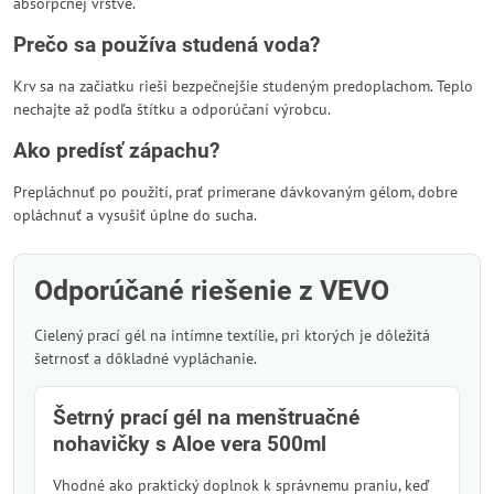
absorpčnej vrstve.
Prečo sa používa studená voda?
Krv sa na začiatku rieši bezpečnejšie studeným predoplachom. Teplo
nechajte až podľa štítku a odporúčaní výrobcu.
Ako predísť zápachu?
Prepláchnuť po použití, prať primerane dávkovaným gélom, dobre
opláchnuť a vysušiť úplne do sucha.
Odporúčané riešenie z VEVO
Cielený prací gél na intímne textílie, pri ktorých je dôležitá
šetrnosť a dôkladné vypláchanie.
Šetrný prací gél na menštruačné
nohavičky s Aloe vera 500ml
Vhodné ako praktický doplnok k správnemu praniu, keď