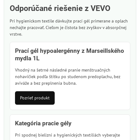
Odporúčané riešenie z VEVO
Pri hygienickom textile dávkujte prací gél primerane a oplach
nechajte pracovať. Cieľom je čistota bez zvyškov v absorpčnej
vrstve.
Prací gél hypoalergénny z Marseillského
mydla 1L
Vhodný na šetrné následné pranie menštruačných
nohavičiek podľa štítku po studenom predoplachu, bez
aviváže a bez preplnenia bubna.
Pozrieť produkt
Kategória pracie gély
Pri spodnej bielizni a hygienických textíliách vyberajte