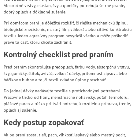
Absorpčné vrstvy, elastan, švy a gumičky potrebujú šetrné pranie,
dobrý oplach a dôkladné sušenie.
Pri domácom praní je dôležité rozlíšiť, či riešite mechanickú špinu,
biologické znečistenie, mastný film, vlhkosť alebo citlivú konštrukciu
textilu. Jeden agresívny program nevyrieši všetko a môže poškodiť
práve tú časť, ktorú chcete zachrániť.
Kontrolný checklist pred praním
Pred praním skontrolujte predoplach, farbu vody, absorpčnú vrstvu,
švy, gumičky, štítok, aviváž, veľkosť dávky, prítomnosť zipsov alebo
háčikov v bubne a to, či textil zvládne úplne preschnúť.
Do jednej dávky nedávajte textílie s protichodnými potrebami.
Pracovné tričko od hliny, menštruačné nohavičky, poťah termoforu,
plážové pareo a rúško pri tvári potrebujú rozdielnu prípravu, trenie,
oplach aj sušenie.
Kedy postup zopakovať
Ak po praní zostal tieň, pach, vlhkosť, lepkavý alebo mastný pocit,