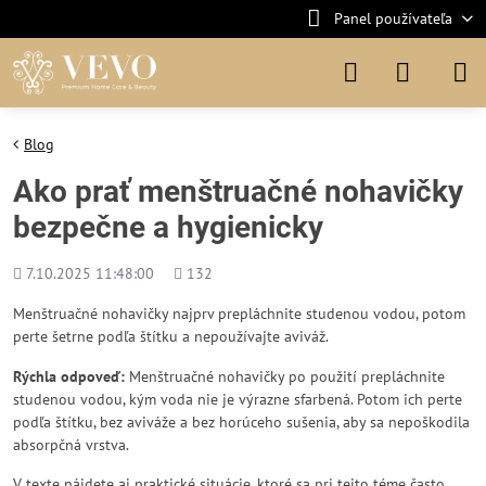
Panel používateľa
Blog
Ako prať menštruačné nohavičky
bezpečne a hygienicky
Pridané
Počet
7.10.2025 11:48:00
132
zobrazení
Menštruačné nohavičky najprv prepláchnite studenou vodou, potom
perte šetrne podľa štítku a nepoužívajte aviváž.
Rýchla odpoveď:
Menštruačné nohavičky po použití prepláchnite
studenou vodou, kým voda nie je výrazne sfarbená. Potom ich perte
podľa štítku, bez aviváže a bez horúceho sušenia, aby sa nepoškodila
absorpčná vrstva.
V texte nájdete aj praktické situácie, ktoré sa pri tejto téme často