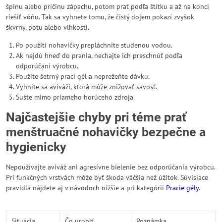
špinu alebo príčinu zápachu, potom prať podľa štítku a až na konci
riešiť vôňu. Tak sa vyhnete tomu, že čistý dojem pokazí zvyšok
škvrny, potu alebo vlhkosti.
Po použití nohavičky prepláchnite studenou vodou.
Ak nejdú hneď do prania, nechajte ich preschnúť podľa
odporúčaní výrobcu.
Použite šetrný prací gél a neprežeňte dávku.
Vyhnite sa aviváži, ktorá môže znižovať savosť.
Sušte mimo priameho horúceho zdroja.
Najčastejšie chyby pri téme prať
menštruačné nohavičky bezpečne a
hygienicky
Nepoužívajte aviváž ani agresívne bielenie bez odporúčania výrobcu.
Pri funkčných vrstvách môže byť škoda väčšia než úžitok. Súvisiace
pravidlá nájdete aj v návodoch nižšie a pri kategórii
Pracie gély
.
Situácia
Čo urobiť
Poznámka