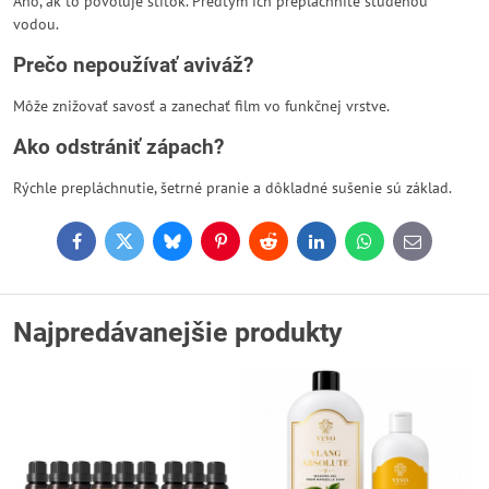
Áno, ak to povoľuje štítok. Predtým ich prepláchnite studenou
vodou.
Prečo nepoužívať aviváž?
Môže znižovať savosť a zanechať film vo funkčnej vrstve.
Ako odstrániť zápach?
Rýchle prepláchnutie, šetrné pranie a dôkladné sušenie sú základ.
Facebook
Twitter
Bluesky
Pinterest
Reddit
LinkedIn
WhatsApp
E-
mail
Najpredávanejšie produkty