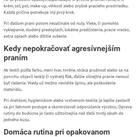
krém, soľ, pot, make-up, vlhkosť alebo zvyšok pracieho prostriedku.
Každá príčina potrebuje iný prvý krok.
Pri ďalšom praní potom nezačínate od nuly. Viete, či pomohlo
vyklepanie, studený predoplach, lokálne predčistenie, pracie vrecko,
extra oplach alebo dlhšie sušenie.
Kedy nepokračovať agresívnejším
praním
Ak textil púšťa farbu, mení tvar, tvrdne, stráca pružnosť alebo sa na
povrchu objavil lesklý či vydratý fľak, ďalšie silnejšie pranie nemusí
byť riešenie. Vtedy už možno nevidíte špinu, ale poškodenie
materiálu.
Pri drahšom, hygienickom alebo vrstvenom textile je lepšie zastaviť
sa pri šetrnom postupe a skontrolovať odporúčanie výrobcu. Oprava
rutiny do budúcna je často užitočnejšia než ďalší tvrdý zásah do
jedného kusu.
Domáca rutina pri opakovanom