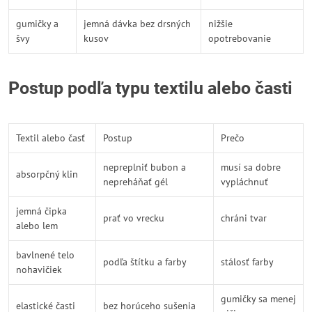
gumičky a
jemná dávka bez drsných
nižšie
švy
kusov
opotrebovanie
Postup podľa typu textilu alebo časti
Textil alebo časť
Postup
Prečo
nepreplniť bubon a
musí sa dobre
absorpčný klin
nepreháňať gél
vypláchnuť
jemná čipka
prať vo vrecku
chráni tvar
alebo lem
bavlnené telo
podľa štítku a farby
stálosť farby
nohavičiek
gumičky sa menej
elastické časti
bez horúceho sušenia