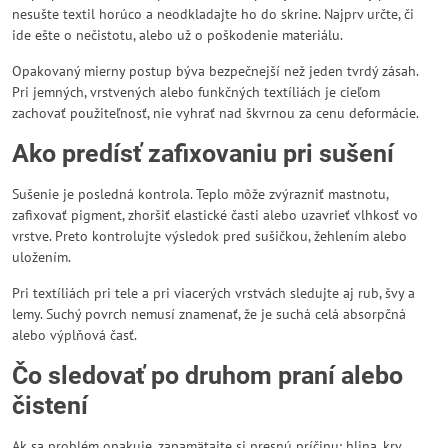
nesušte textil horúco a neodkladajte ho do skrine. Najprv určte, či
ide ešte o nečistotu, alebo už o poškodenie materiálu.
Opakovaný mierny postup býva bezpečnejší než jeden tvrdý zásah.
Pri jemných, vrstvených alebo funkčných textíliách je cieľom
zachovať použiteľnosť, nie vyhrať nad škvrnou za cenu deformácie.
Ako predísť zafixovaniu pri sušení
Sušenie je posledná kontrola. Teplo môže zvýrazniť mastnotu,
zafixovať pigment, zhoršiť elastické časti alebo uzavrieť vlhkosť vo
vrstve. Preto kontrolujte výsledok pred sušičkou, žehlením alebo
uložením.
Pri textíliách pri tele a pri viacerých vrstvách sledujte aj rub, švy a
lemy. Suchý povrch nemusí znamenať, že je suchá celá absorpčná
alebo výplňová časť.
Čo sledovať po druhom praní alebo
čistení
Ak sa problém opakuje, zapamätajte si presnú príčinu: hlina, krv,