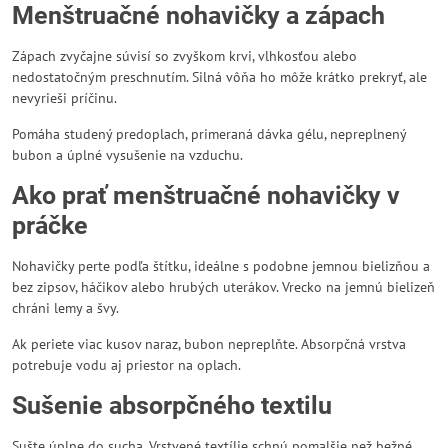
Menštruačné nohavičky a zápach
Zápach zvyčajne súvisí so zvyškom krvi, vlhkosťou alebo
nedostatočným preschnutím. Silná vôňa ho môže krátko prekryť, ale
nevyrieši príčinu.
Pomáha studený predoplach, primeraná dávka gélu, nepreplnený
bubon a úplné vysušenie na vzduchu.
Ako prať menštruačné nohavičky v
práčke
Nohavičky perte podľa štítku, ideálne s podobne jemnou bielizňou a
bez zipsov, háčikov alebo hrubých uterákov. Vrecko na jemnú bielizeň
chráni lemy a švy.
Ak periete viac kusov naraz, bubon nepreplňte. Absorpčná vrstva
potrebuje vodu aj priestor na oplach.
Sušenie absorpčného textilu
Sušte úplne do sucha. Vrstvené textílie schnú pomalšie než bežné