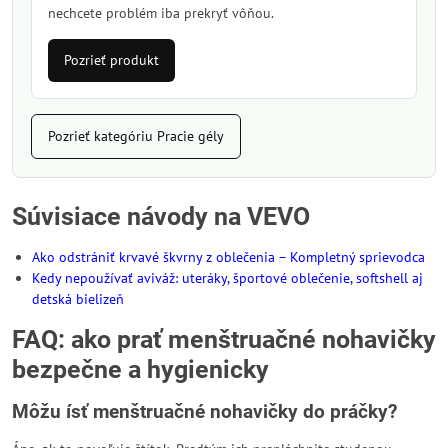
nechcete problém iba prekryť vôňou.
Pozrieť produkt
Pozrieť kategóriu Pracie gély
Súvisiace návody na VEVO
Ako odstrániť krvavé škvrny z oblečenia – Kompletný sprievodca
Kedy nepoužívať aviváž: uteráky, športové oblečenie, softshell aj
detská bielizeň
FAQ: ako prať menštruačné nohavičky
bezpečne a hygienicky
Môžu ísť menštruačné nohavičky do práčky?