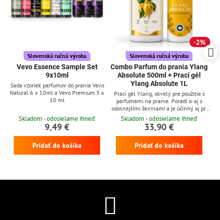
2%
Slovenská ručná výroba
Slovenská ručná výroba
Vevo Essence Sample Set
Combo Parfum do prania Ylang
9x10ml
Absolute 500ml + Prací gél
Ylang Absolute 1L
Sada vzoriek parfumov do prania Vevo
Natural 6 x 10ml a Vevo Premium 3 x
Prací gél Ylang, skvelý pre použitie s
10 ml
parfumami na pranie. Poradí si aj s
odolnejšími škvrnami a je účinný aj pri
nízkych teplotách
Skladom - odosielame ihneď
Skladom - odosielame ihneď
9,49 €
33,90 €
Pridať do košíka
Pridať do košíka