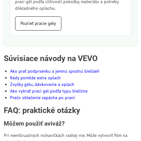
prací gél podľa citlivosti pokožky, materiálu a potreby
dôkladného oplachu.
Pozrieť pracie gély
Súvisiace návody na VEVO
Ako prať podprsenku a jemnú spodnú bielizeň
Kedy pomôže extra oplach
Zvyšky gélu, dávkovanie a oplach
Ako vybrať prací gél podľa typu bielizne
Prečo oblečenie zapácha po praní
FAQ: praktické otázky
Môžem použiť aviváž?
Pri menštruačných nohavičkách radšej nie. Môže vytvoriť film na