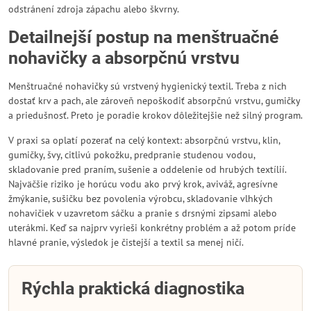
odstránení zdroja zápachu alebo škvrny.
Detailnejší postup na menštruačné
nohavičky a absorpčnú vrstvu
Menštruačné nohavičky sú vrstvený hygienický textil. Treba z nich
dostať krv a pach, ale zároveň nepoškodiť absorpčnú vrstvu, gumičky
a priedušnosť. Preto je poradie krokov dôležitejšie než silný program.
V praxi sa oplatí pozerať na celý kontext: absorpčnú vrstvu, klin,
gumičky, švy, citlivú pokožku, predpranie studenou vodou,
skladovanie pred praním, sušenie a oddelenie od hrubých textílií.
Najväčšie riziko je horúcu vodu ako prvý krok, aviváž, agresívne
žmýkanie, sušičku bez povolenia výrobcu, skladovanie vlhkých
nohavičiek v uzavretom sáčku a pranie s drsnými zipsami alebo
uterákmi. Keď sa najprv vyrieši konkrétny problém a až potom príde
hlavné pranie, výsledok je čistejší a textil sa menej ničí.
Rýchla praktická diagnostika