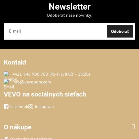
Newsletter
Odoberať naše novinky:
Odoberať
Kontakt
+421 948 900 700 (Po‑Pia: 8:00 – 16:00)
info@vevopure.com
VEVO na sociálnych sieťach
Facebook
Instagram
O nákupe
Obchodné podmienky