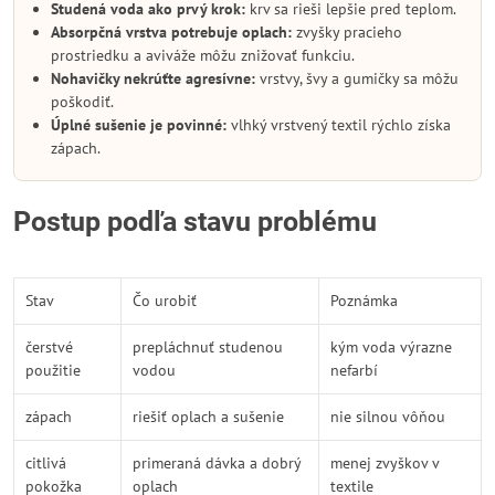
Studená voda ako prvý krok:
krv sa rieši lepšie pred teplom.
Absorpčná vrstva potrebuje oplach:
zvyšky pracieho
prostriedku a aviváže môžu znižovať funkciu.
Nohavičky nekrúťte agresívne:
vrstvy, švy a gumičky sa môžu
poškodiť.
Úplné sušenie je povinné:
vlhký vrstvený textil rýchlo získa
zápach.
Postup podľa stavu problému
Stav
Čo urobiť
Poznámka
čerstvé
prepláchnuť studenou
kým voda výrazne
použitie
vodou
nefarbí
zápach
riešiť oplach a sušenie
nie silnou vôňou
citlivá
primeraná dávka a dobrý
menej zvyškov v
pokožka
oplach
textile