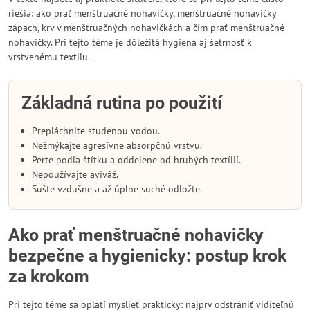
riešia: ako prať menštruačné nohavičky, menštruačné nohavičky
zápach, krv v menštruačných nohavičkách a čím prať menštruačné
nohavičky. Pri tejto téme je dôležitá hygiena aj šetrnosť k
vrstvenému textilu.
Základná rutina po použití
Prepláchnite studenou vodou.
Nežmýkajte agresívne absorpčnú vrstvu.
Perte podľa štítku a oddelene od hrubých textílií.
Nepoužívajte aviváž.
Sušte vzdušne a až úplne suché odložte.
Ako prať menštruačné nohavičky
bezpečne a hygienicky: postup krok
za krokom
Pri tejto téme sa oplatí myslieť prakticky: najprv odstrániť viditeľnú