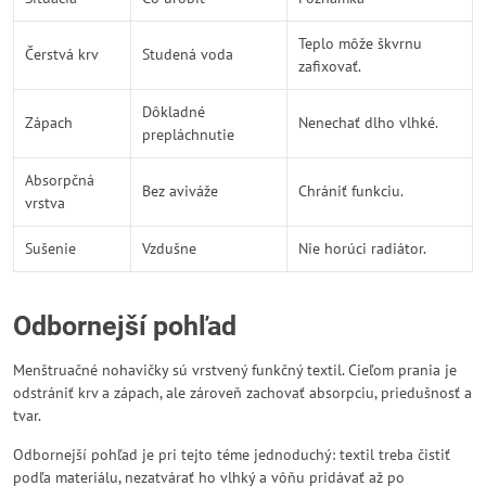
Teplo môže škvrnu
Čerstvá krv
Studená voda
zafixovať.
Dôkladné
Zápach
Nenechať dlho vlhké.
prepláchnutie
Absorpčná
Bez aviváže
Chrániť funkciu.
vrstva
Sušenie
Vzdušne
Nie horúci radiátor.
Odbornejší pohľad
Menštruačné nohavičky sú vrstvený funkčný textil. Cieľom prania je
odstrániť krv a zápach, ale zároveň zachovať absorpciu, priedušnosť a
tvar.
Odbornejší pohľad je pri tejto téme jednoduchý: textil treba čistiť
podľa materiálu, nezatvárať ho vlhký a vôňu pridávať až po