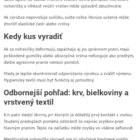
nohavičky a vlhkosť vnútri vrstiev môže spôsobiť zatuchnutie.
Ak výrobca nepovoľuje sušičku, sušte voľne. Horúce sušenie môže
zhoršiť elastické časti alebo vrstvy.
Kedy kus vyradiť
Ak sa nohavičky deformujú, zapáchajú aj po správnom praní, majú
poškodené gumičky alebo absorpčná vrstva nefunguje ako predtým,
ďalšie agresívne pranie nemusí pomôcť.
Vtedy je lepšie skontrolovať odporúčania výrobcu a zvážiť výmenu.
Hygienický textil musí byť funkčný aj pohodlný.
Odbornejší pohľad: krv, bielkoviny a
vrstvený textil
Krv patrí medzi škvrny, pri ktorých je dôležitý prvý kontakt s vodou.
Studený predoplach pomáha odstrániť čo najviac zvyškov pred
hlavným praním. Teplo na začiatku môže zvyšky vo vlákne zafixovať.
Menštruačné nohavičky zároveň nie sú obyčajné bavlnené prádlo.