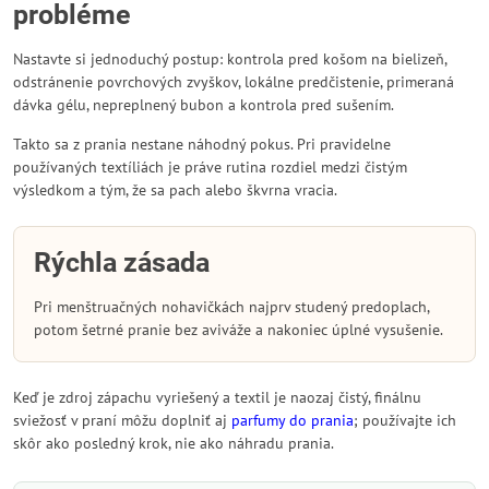
probléme
Nastavte si jednoduchý postup: kontrola pred košom na bielizeň,
odstránenie povrchových zvyškov, lokálne predčistenie, primeraná
dávka gélu, nepreplnený bubon a kontrola pred sušením.
Takto sa z prania nestane náhodný pokus. Pri pravidelne
používaných textíliách je práve rutina rozdiel medzi čistým
výsledkom a tým, že sa pach alebo škvrna vracia.
Rýchla zásada
Pri menštruačných nohavičkách najprv studený predoplach,
potom šetrné pranie bez aviváže a nakoniec úplné vysušenie.
Keď je zdroj zápachu vyriešený a textil je naozaj čistý, finálnu
sviežosť v praní môžu doplniť aj
parfumy do prania
; používajte ich
skôr ako posledný krok, nie ako náhradu prania.