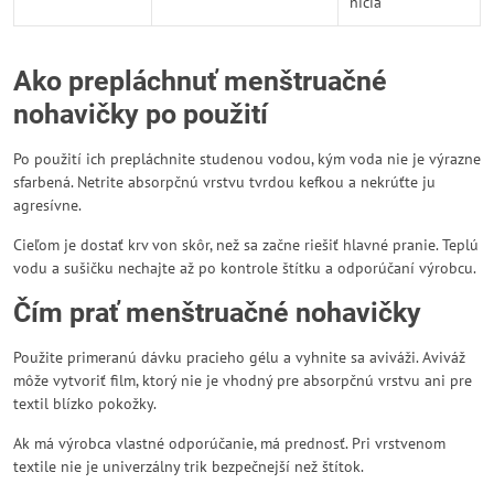
ničia
Ako prepláchnuť menštruačné
nohavičky po použití
Po použití ich prepláchnite studenou vodou, kým voda nie je výrazne
sfarbená. Netrite absorpčnú vrstvu tvrdou kefkou a nekrúťte ju
agresívne.
Cieľom je dostať krv von skôr, než sa začne riešiť hlavné pranie. Teplú
vodu a sušičku nechajte až po kontrole štítku a odporúčaní výrobcu.
Čím prať menštruačné nohavičky
Použite primeranú dávku pracieho gélu a vyhnite sa aviváži. Aviváž
môže vytvoriť film, ktorý nie je vhodný pre absorpčnú vrstvu ani pre
textil blízko pokožky.
Ak má výrobca vlastné odporúčanie, má prednosť. Pri vrstvenom
textile nie je univerzálny trik bezpečnejší než štítok.