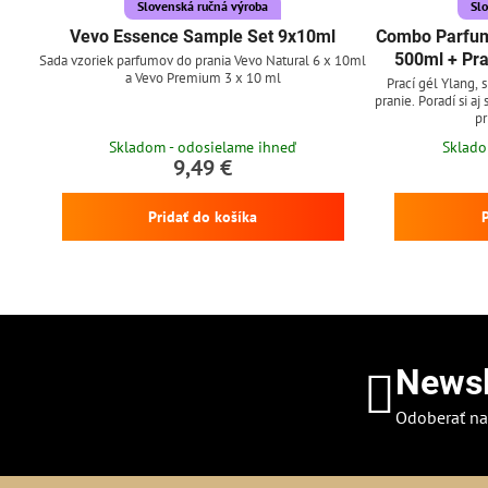
Slovenská ručná výroba
Sl
Vevo Essence Sample Set 9x10ml
Combo Parfum
500ml + Pra
Sada vzoriek parfumov do prania Vevo Natural 6 x 10ml
a Vevo Premium 3 x 10 ml
Prací gél Ylang, 
pranie. Poradí si aj
pr
Skladom - odosielame ihneď
Sklado
9,49 €
Pridať do košíka
Newsl
Odoberať na