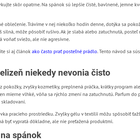
kujte skôr opatrne. Na spánok sú lepšie čisté, bavlnené, jemne k
né oblečenie. Trávime v nej niekoľko hodín denne, dotýka sa pokož
š silná, môže pôsobiť rušivo. Ak je slabá alebo zatuchnutá, posteľ 
 voňať sviežo, ale nie agresívne.
ite si aj článok
ako často prať posteľné prádlo
. Tento návod sa sú
elizeň niekedy nevonia čisto
 z pokožky, zvyšky kozmetiky, preplnená práčka, krátky program al
i len mierne vlhké, vôňa sa rýchlo zmení na zatuchnutú. Parfum do
 skladovaní.
vka pracieho prostriedku. Zvyšky gélu v textílii môžu spôsobiť ťažší
má byť vypratá dôkladne, ale nie preťažená produktmi.
 na spánok