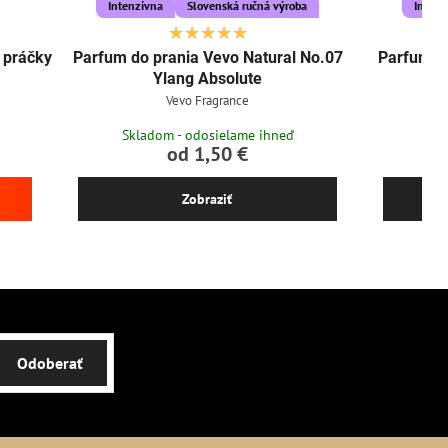
Intenzívna
Slovenská ručná výroba
Intenz
e práčky
Parfum do prania Vevo Natural No.07
Parfum do
Ylang Absolute
Vevo Fragrance
Skladom - odosielame ihneď
Skl
od 1,50 €
Zobraziť
Odoberať