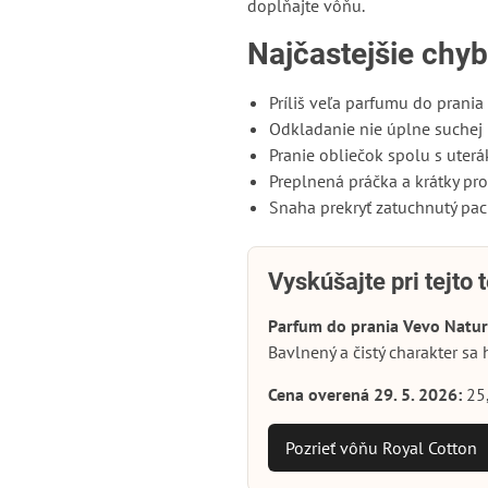
dopĺňajte vôňu.
Najčastejšie chy
Príliš veľa parfumu do prania 
Odkladanie nie úplne suchej b
Pranie obliečok spolu s uterá
Preplnená práčka a krátky pr
Snaha prekryť zatuchnutý pac
Vyskúšajte pri tejto
Parfum do prania Vevo Natur
Bavlnený a čistý charakter sa 
Cena overená 29. 5. 2026:
25
Pozrieť vôňu Royal Cotton