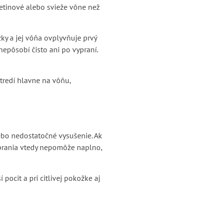
vetinové alebo svieže vône než
ky a jej vôňa ovplyvňuje prvý
nepôsobí čisto ani po vypraní.
stredí hlavne na vôňu,
ebo nedostatočné vysušenie. Ak
 prania vtedy nepomôže naplno,
 pocit a pri citlivej pokožke aj