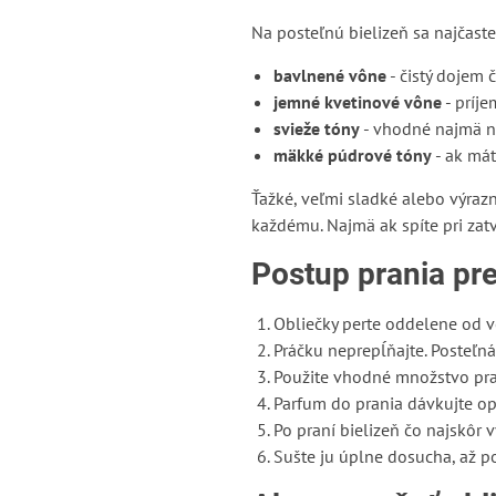
Na posteľnú bielizeň sa najčaste
bavlnené vône
- čistý dojem 
jemné kvetinové vône
- príje
svieže tóny
- vhodné najmä na
mäkké púdrové tóny
- ak mát
Ťažké, veľmi sladké alebo výraz
každému. Najmä ak spíte pri zat
Postup prania pre
Obliečky perte oddelene od v
Práčku neprepĺňajte. Posteľná
Použite vhodné množstvo prac
Parfum do prania dávkujte op
Po praní bielizeň čo najskôr v
Sušte ju úplne dosucha, až po