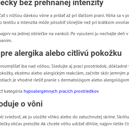
ečky bez prehnanej intenzity
ačať s nižšou dávkou vône a pridať až pri ďalšom praní. Vôňa sa v p
ko textilu a intenzita môže pôsobiť silnejšie než pri krátkom ovoňan
u najprv na jednej obliečke na vankúš. Po vysušení ju nechajte deň v
paním.
 pre alergika alebo citlivú pokožku
nerozmýšľať iba nad vôňou. Sledujte aj prací prostriedok, dôkladné
okožky, ekzému alebo alergickým reakciám, začnite skôr jemným 
ostiach je vhodné riešiť pranie s dermatológom alebo alergológom
cť kategória
hypoalergénnych pracích prostriedkov
.
oduje o vôni
atí sviežosť, ak ju uložíte vlhkú alebo do zatuchnutej skrine. Skriňu
iečky občas preložte. Ak chcete vôňu udržať dlhšie, najprv riešte č