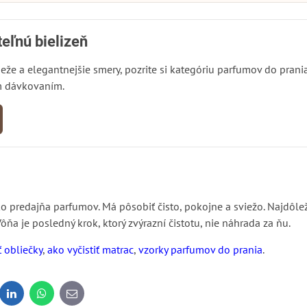
eľnú bielizeň
že a elegantnejšie smery, pozrite si kategóriu parfumov do prania. 
ím dávkovaním.
 predajňa parfumov. Má pôsobiť čisto, pokojne a sviežo. Najdôleži
ňa je posledný krok, ktorý zvýrazní čistotu, nie náhrada za ňu.
 obliečky
,
ako vyčistiť matrac
,
vzorky parfumov do prania
.
dit
LinkedIn
WhatsApp
E-