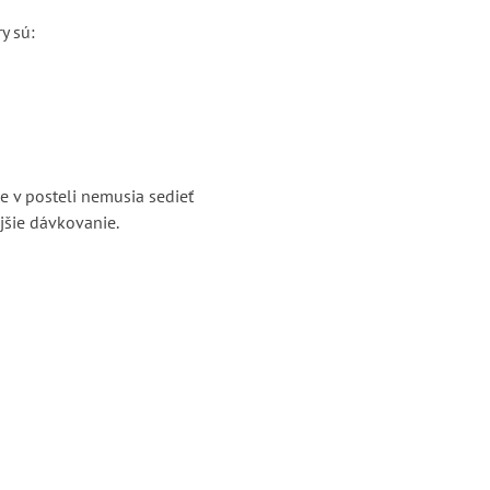
y sú:
e v posteli nemusia sedieť
jšie dávkovanie.