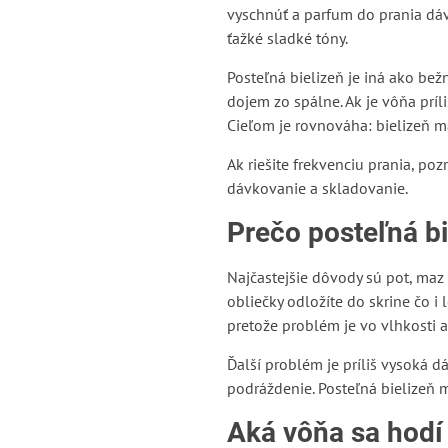
vyschnúť a parfum do prania dáv
ťažké sladké tóny.
Posteľná bielizeň je iná ako bež
dojem zo spálne. Ak je vôňa príli
Cieľom je rovnováha: bielizeň má
Ak riešite frekvenciu prania, pozr
dávkovanie a skladovanie.
Prečo posteľná bi
Najčastejšie dôvody sú pot, maz
obliečky odložíte do skrine čo 
pretože problém je vo vlhkosti a
Ďalší problém je príliš vysoká dá
podráždenie. Posteľná bielizeň 
Aká vôňa sa hodí