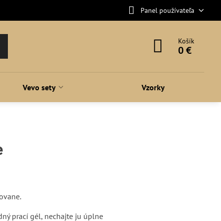
Panel používateľa
Košík
0 €
Vevo sety
Vzorky
e
movane.
ný prací gél, nechajte ju úplne