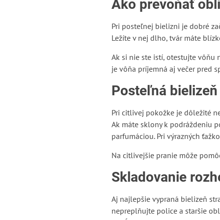
Ako prevoňať obli
Pri posteľnej bielizni je dobré z
Ležíte v nej dlho, tvár máte blíz
Ak si nie ste istí, otestujte vôň
je vôňa príjemná aj večer pred s
Posteľná bielizeň
Pri citlivej pokožke je dôležité 
Ak máte sklony k podráždeniu p
parfumáciou. Pri výrazných ťažk
Na citlivejšie pranie môže pomô
Skladovanie rozh
Aj najlepšie vypraná bielizeň str
nepreplňujte police a staršie obl