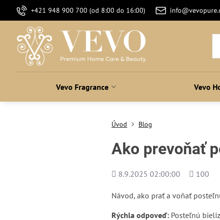
+421 948 900 700 (od 8:00 do 16:00)
info@vevopure
Vevo Fragrance
Vevo H
Úvod
Blog
Ako prevoňať po
Pridané
Počet
8.9.2025 02:00:00
100
zobrazen
Návod, ako prať a voňať posteľn
Rýchla odpoveď:
Posteľnú bieliz