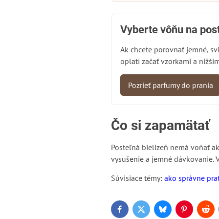
Vyberte vôňu na post
Ak chcete porovnať jemné, svie
oplatí začať vzorkami a nižš
Pozrieť parfumy do prania
Čo si zapamätať
Posteľná bielizeň nemá voňať ako
vysušenie a jemné dávkovanie. Vô
Súvisiace témy:
ako správne prať
Facebook
Twitter
Bluesky
Pinterest
Red