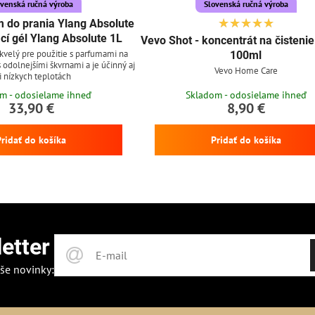
ovenská ručná výroba
Slovenská ručná výroba
 do prania Ylang Absolute
cí gél Ylang Absolute 1L
Vevo Shot - koncentrát na čisteni
skvelý pre použitie s parfumami na
100ml
 s odolnejšími škvrnami a je účinný aj
Vevo Home Care
i nízkych teplotách
m - odosielame ihneď
Skladom - odosielame ihneď
33,90 €
8,90 €
Pridať do košíka
Pridať do košíka
etter
še novinky: