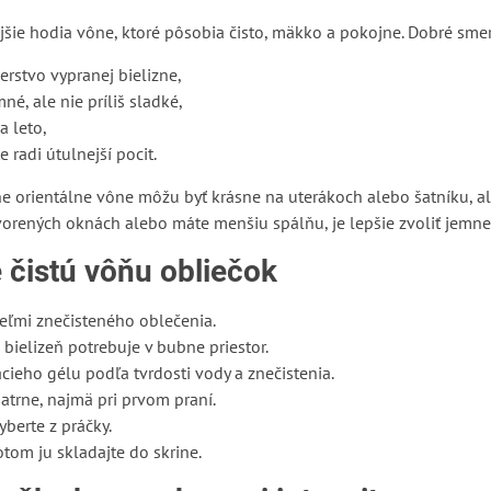
jšie hodia vône, ktoré pôsobia čisto, mäkko a pokojne. Dobré smer
čerstvo vypranej bielizne,
mné, ale nie príliš sladké,
 leto,
e radi útulnejší pocit.
ne orientálne vône môžu byť krásne na uterákoch alebo šatníku, al
vorených oknách alebo máte menšiu spálňu, je lepšie zvoliť jemne
 čistú vôňu obliečok
eľmi znečisteného oblečenia.
 bielizeň potrebuje v bubne priestor.
ieho gélu podľa tvrdosti vody a znečistenia.
atrne, najmä pri prvom praní.
yberte z práčky.
tom ju skladajte do skrine.