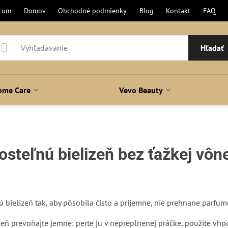
.com
Domov
Obchodné podmienky
Blog
Kontakt
FAQ
Hľadať
ome Care
Vevo Beauty
steľnú bielizeň bez ťažkej vôn
í
ú bielizeň tak, aby pôsobila čisto a príjemne, nie prehnane parfu
eň prevoňajte jemne: perte ju v nepreplnenej práčke, použite vhod