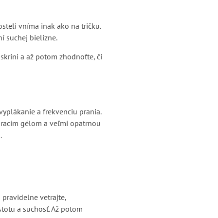
osteli vníma inak ako na tričku.
í suchej bielizne.
 skrini a až potom zhodnoťte, či
 vyplákanie a frekvenciu prania.
pracím gélom a veľmi opatrnou
.
 pravidelne vetrajte,
istotu a suchosť. Až potom