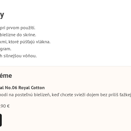
by
pri prvom použití.
ielizne do skrine.
kmi, ktoré púšťajú vlákna.
ogram.
h silnejšou vôňou.
 téme
al No.06 Royal Cotton
hodí na posteľnú bielizeň, keď chcete svieži dojem bez príliš ťažke
,90 €