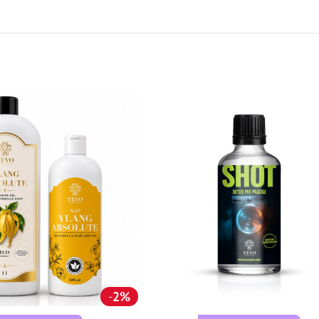
mail
2%