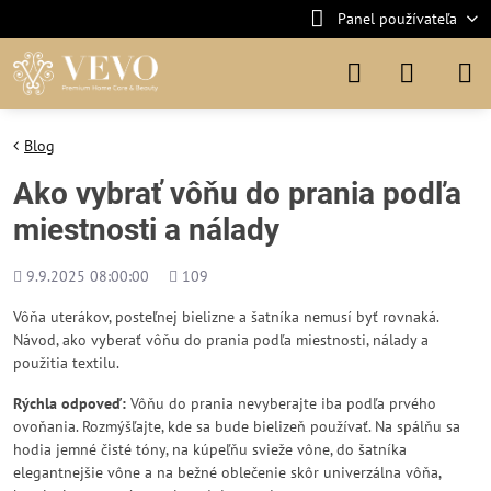
Panel používateľa
Blog
Ako vybrať vôňu do prania podľa
miestnosti a nálady
Pridané
Počet
9.9.2025 08:00:00
109
zobrazení
Vôňa uterákov, posteľnej bielizne a šatníka nemusí byť rovnaká.
Návod, ako vyberať vôňu do prania podľa miestnosti, nálady a
použitia textilu.
Rýchla odpoveď:
Vôňu do prania nevyberajte iba podľa prvého
ovoňania. Rozmýšľajte, kde sa bude bielizeň používať. Na spálňu sa
hodia jemné čisté tóny, na kúpeľňu svieže vône, do šatníka
elegantnejšie vône a na bežné oblečenie skôr univerzálna vôňa,