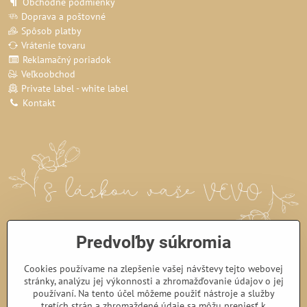
Obchodné podmienky
Doprava a poštovné
Spôsob platby
Vrátenie tovaru
Reklamačný poriadok
Veľkoobchod
Private label - white label
Kontakt
Predvoľby súkromia
Cookies používame na zlepšenie vašej návštevy tejto webovej
stránky, analýzu jej výkonnosti a zhromažďovanie údajov o jej
používaní. Na tento účel môžeme použiť nástroje a služby
tretích strán a zhromaždené údaje sa môžu preniesť k