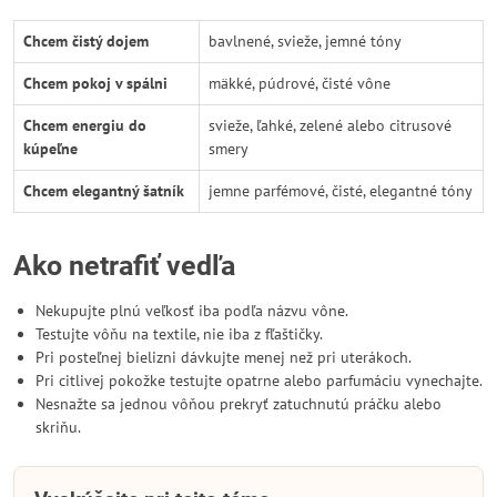
Chcem čistý dojem
bavlnené, svieže, jemné tóny
Chcem pokoj v spálni
mäkké, púdrové, čisté vône
Chcem energiu do
svieže, ľahké, zelené alebo citrusové
kúpeľne
smery
Chcem elegantný šatník
jemne parfémové, čisté, elegantné tóny
Ako netrafiť vedľa
Nekupujte plnú veľkosť iba podľa názvu vône.
Testujte vôňu na textile, nie iba z fľaštičky.
Pri posteľnej bielizni dávkujte menej než pri uterákoch.
Pri citlivej pokožke testujte opatrne alebo parfumáciu vynechajte.
Nesnažte sa jednou vôňou prekryť zatuchnutú práčku alebo
skriňu.