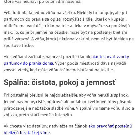
ktorá vás neunaví po celom dni nosenia.
Veľa ľudí hľadá jednu vôňu na všetko. Niekedy to funguje, ale pri
parfumoch do prania sa oplatí rozmýšľať širšie. Uterák v kúpeľni,
obliečka na vankúši, tričko na tele a deka v obývačke sa používajú
inak. To, čo je príjemné na osuške, môže byť na posteľnej bielizni
príliš výrazné. A vôňa, ktorá je krásna v skrini, nemusí byť ideálna na
športové tričko.
Ak s vôňami začínate, najprv si pozrite článok
ako testovať vzorky
parfumov do prania doma
. Výber podľa miestnosti dáva najväčší
zmysel vtedy, keď máte vôňu reálne odskúšanú na textile.
Spálňa: čistota, pokoj a jemnosť
Pri posteľnej bielizni je najdôležitejšie, aby vôňa nerušila spánok.
Jemné bavlnené, čisté, púdrové alebo ľahko kvetinové tóny pôsobia
prirodzenejšie než ťažké sladké vône. V spálni vnímame vôňu dlho a
zblízka, preto stačí menšia intenzita.
Ak chcete viac detailov, nadviažte na článok
ako prevoňať posteľnú
bielizeň bez ťažkej vône
.