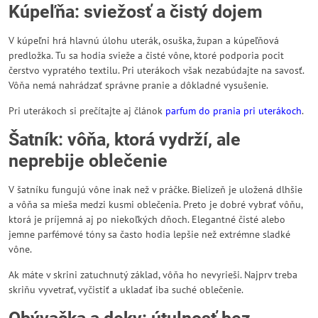
Kúpeľňa: sviežosť a čistý dojem
V kúpeľni hrá hlavnú úlohu uterák, osuška, župan a kúpeľňová
predložka. Tu sa hodia svieže a čisté vône, ktoré podporia pocit
čerstvo vypratého textilu. Pri uterákoch však nezabúdajte na savosť.
Vôňa nemá nahrádzať správne pranie a dôkladné vysušenie.
Pri uterákoch si prečítajte aj článok
parfum do prania pri uterákoch
.
Šatník: vôňa, ktorá vydrží, ale
neprebije oblečenie
V šatníku fungujú vône inak než v práčke. Bielizeň je uložená dlhšie
a vôňa sa mieša medzi kusmi oblečenia. Preto je dobré vybrať vôňu,
ktorá je príjemná aj po niekoľkých dňoch. Elegantné čisté alebo
jemne parfémové tóny sa často hodia lepšie než extrémne sladké
vône.
Ak máte v skrini zatuchnutý základ, vôňa ho nevyrieši. Najprv treba
skriňu vyvetrať, vyčistiť a ukladať iba suché oblečenie.