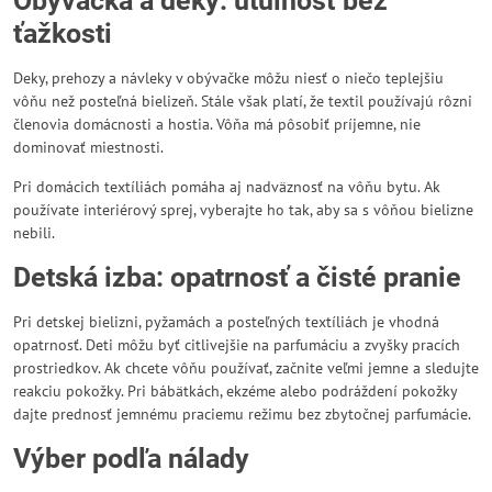
Obývačka a deky: útulnosť bez
ťažkosti
Deky, prehozy a návleky v obývačke môžu niesť o niečo teplejšiu
vôňu než posteľná bielizeň. Stále však platí, že textil používajú rôzni
členovia domácnosti a hostia. Vôňa má pôsobiť príjemne, nie
dominovať miestnosti.
Pri domácich textíliách pomáha aj nadväznosť na vôňu bytu. Ak
používate interiérový sprej, vyberajte ho tak, aby sa s vôňou bielizne
nebili.
Detská izba: opatrnosť a čisté pranie
Pri detskej bielizni, pyžamách a posteľných textíliách je vhodná
opatrnosť. Deti môžu byť citlivejšie na parfumáciu a zvyšky pracích
prostriedkov. Ak chcete vôňu používať, začnite veľmi jemne a sledujte
reakciu pokožky. Pri bábätkách, ekzéme alebo podráždení pokožky
dajte prednosť jemnému praciemu režimu bez zbytočnej parfumácie.
Výber podľa nálady