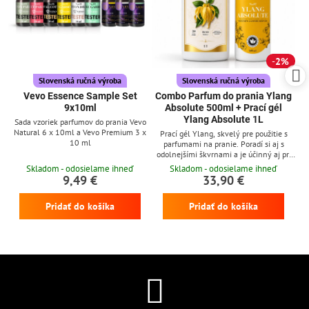
2%
Slovenská ručná výroba
Slovenská ručná výroba
Vevo Essence Sample Set
Combo Parfum do prania Ylang
9x10ml
Absolute 500ml + Prací gél
Ylang Absolute 1L
Sada vzoriek parfumov do prania Vevo
Natural 6 x 10ml a Vevo Premium 3 x
Prací gél Ylang, skvelý pre použitie s
10 ml
parfumami na pranie. Poradí si aj s
odolnejšími škvrnami a je účinný aj pri
nízkych teplotách
Skladom - odosielame ihneď
Skladom - odosielame ihneď
9,49 €
33,90 €
Pridať do košíka
Pridať do košíka