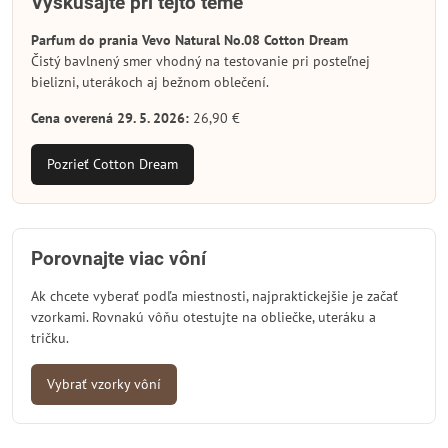
Vyskúšajte pri tejto téme
Parfum do prania Vevo Natural No.08 Cotton Dream
Čistý bavlnený smer vhodný na testovanie pri posteľnej
bielizni, uterákoch aj bežnom oblečení.
Cena overená 29. 5. 2026:
26,90 €
Pozrieť Cotton Dream
Porovnajte viac vôní
Ak chcete vyberať podľa miestnosti, najpraktickejšie je začať
vzorkami. Rovnakú vôňu otestujte na obliečke, uteráku a
tričku.
Vybrať vzorky vôní