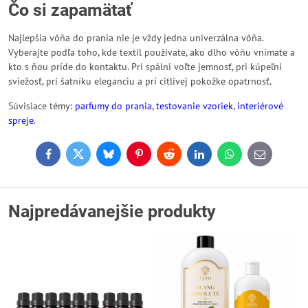
Čo si zapamätať
Najlepšia vôňa do prania nie je vždy jedna univerzálna vôňa.
Vyberajte podľa toho, kde textil používate, ako dlho vôňu vnímate a
kto s ňou príde do kontaktu. Pri spálni voľte jemnosť, pri kúpeľni
sviežosť, pri šatníku eleganciu a pri citlivej pokožke opatrnosť.
Súvisiace témy:
parfumy do prania
,
testovanie vzoriek
,
interiérové
spreje
.
Facebook
Twitter
Bluesky
Pinterest
Reddit
LinkedIn
WhatsApp
E-
mail
Najpredávanejšie produkty