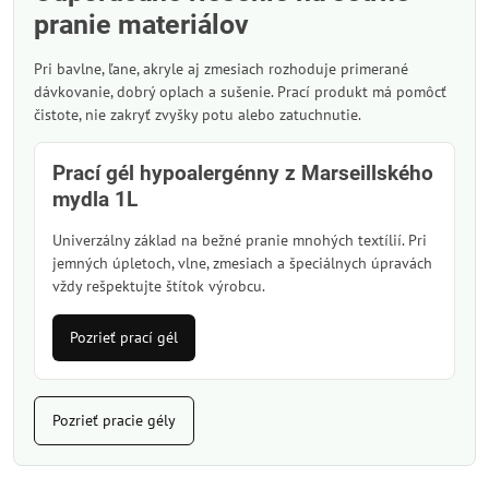
pranie materiálov
Pri bavlne, ľane, akryle aj zmesiach rozhoduje primerané
dávkovanie, dobrý oplach a sušenie. Prací produkt má pomôcť
čistote, nie zakryť zvyšky potu alebo zatuchnutie.
Prací gél hypoalergénny z Marseillského
mydla 1L
Univerzálny základ na bežné pranie mnohých textílií. Pri
jemných úpletoch, vlne, zmesiach a špeciálnych úpravách
vždy rešpektujte štítok výrobcu.
Pozrieť prací gél
Pozrieť pracie gély