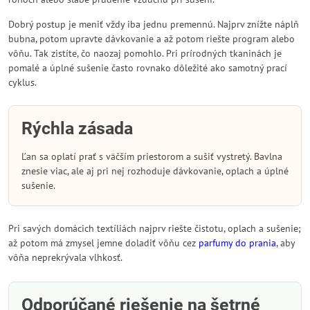
Dobrý postup je meniť vždy iba jednu premennú. Najprv znížte náplň
bubna, potom upravte dávkovanie a až potom riešte program alebo
vôňu. Tak zistíte, čo naozaj pomohlo. Pri prírodných tkaninách je
pomalé a úplné sušenie často rovnako dôležité ako samotný prací
cyklus.
Rýchla zásada
Ľan sa oplatí prať s väčším priestorom a sušiť vystretý. Bavlna
znesie viac, ale aj pri nej rozhoduje dávkovanie, oplach a úplné
sušenie.
Pri savých domácich textíliách najprv riešte čistotu, oplach a sušenie;
až potom má zmysel jemne doladiť vôňu cez
parfumy do prania
, aby
vôňa neprekrývala vlhkosť.
Odporúčané riešenie na šetrné