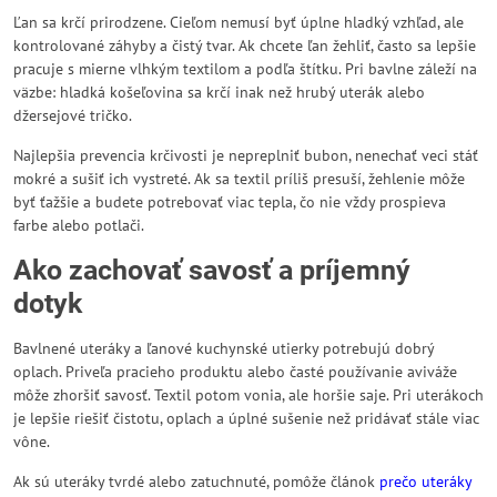
Ľan sa krčí prirodzene. Cieľom nemusí byť úplne hladký vzhľad, ale
kontrolované záhyby a čistý tvar. Ak chcete ľan žehliť, často sa lepšie
pracuje s mierne vlhkým textilom a podľa štítku. Pri bavlne záleží na
väzbe: hladká košeľovina sa krčí inak než hrubý uterák alebo
džersejové tričko.
Najlepšia prevencia krčivosti je nepreplniť bubon, nenechať veci stáť
mokré a sušiť ich vystreté. Ak sa textil príliš presuší, žehlenie môže
byť ťažšie a budete potrebovať viac tepla, čo nie vždy prospieva
farbe alebo potlači.
Ako zachovať savosť a príjemný
dotyk
Bavlnené uteráky a ľanové kuchynské utierky potrebujú dobrý
oplach. Priveľa pracieho produktu alebo časté používanie aviváže
môže zhoršiť savosť. Textil potom vonia, ale horšie saje. Pri uterákoch
je lepšie riešiť čistotu, oplach a úplné sušenie než pridávať stále viac
vône.
Ak sú uteráky tvrdé alebo zatuchnuté, pomôže článok
prečo uteráky