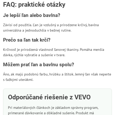
FAQ: praktické otázky
Je lepší ľan alebo bavlna?
Závisí od použitia. Ľan je vzdušný a prirodzene krčivý, bavlna
univerzálna a jednoduchšia v bežnej rutine.
Prečo sa ľan tak krčí?
Krčivosť je prirodzená vlastnosť ľanovej tkaniny. Pomáha menšia
dávka, rýchle vybratie a sušenie v tvare.
Môžem prať ľan a bavlnu spolu?
Áno, ak majú podobnú farbu, hrúbku a štítok. Jemný ľan však neperte
s ťažkými uterákmi.
Odporúčané riešenie z VEVO
Pri materiálových článkoch je základom správny program,
primerané dávkovanie a dôkladné sušenie. Produkt má