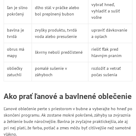
vybrať hneď,
ľan je silno
dlho stál v práčke alebo
vyhladiť a sušiť
pokrčený
bol preplnený bubon
voľne
bavlna je
zvyšky produktu, tvrdá
upraviť dávkovanie
tvrdá
voda alebo presušenie
a oplach
obrus má
riešiť fľak pred
škvrny neboli predčistené
mapy
hlavným praním
obliečky
pomalé sušenie v
rozložiť a vetrať
zatuchli
záhyboch
počas sušenia
Ako prať ľanové a bavlnené oblečenie
Ľanové oblečenie perte s priestorom v bubne a vyberajte ho hneď po
skončení programu. Ak zostane mokré pokrčené, záhyby sa zvýraznia
a žehlenie bude náročnejšie. Bavlna je zvyčajne praktickejšia, ale aj
pri nej platí, že farba, potlač a zmes môžu byť citlivejšie než samotné
vlákno.