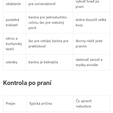
vybrať hneď po
oblečenie
pre univerzálnosť
praní
bavlna pre jednoduchšiu
posteľná
dobre dosušiť veľké
rutinu, ľan pre vzdušný
bielizeň
kusy
pocit
obrus a
ľan pre vzhľad, bavlna pre
škvrny riešiť pred
kuchynský
praktickosť
praním
textil
sledovať savosť a
uteráky
bavlna je bežnejšia
zvyšky aviváže
Kontrola po praní
Čo spraviť
Prejav
Typická príčina
nabudúce