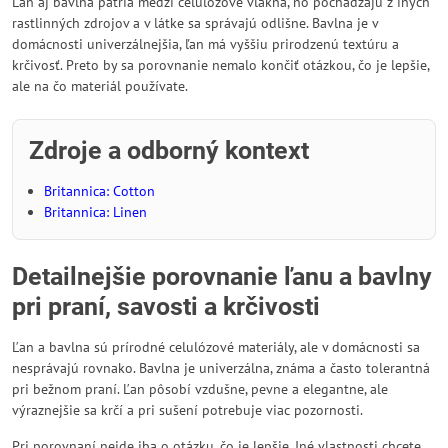
Ľan aj bavlna patria medzi celulózové vlákna, no pochádzajú z iných
rastlinných zdrojov a v látke sa správajú odlišne. Bavlna je v
domácnosti univerzálnejšia, ľan má vyššiu prirodzenú textúru a
krčivosť. Preto by sa porovnanie nemalo končiť otázkou, čo je lepšie,
ale na čo materiál používate.
Zdroje a odborný kontext
Britannica: Cotton
Britannica: Linen
Detailnejšie porovnanie ľanu a bavlny
pri praní, savosti a krčivosti
Ľan a bavlna sú prírodné celulózové materiály, ale v domácnosti sa
nesprávajú rovnako. Bavlna je univerzálna, známa a často tolerantná
pri bežnom praní. Ľan pôsobí vzdušne, pevne a elegantne, ale
výraznejšie sa krčí a pri sušení potrebuje viac pozornosti.
Pri porovnaní nejde iba o otázku, čo je lepšie. Iné vlastnosti chcete