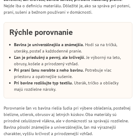
Nejde iba o definíciu materiálu. Dôležité je, ako sa správa pri potení,
praní, sušení a bežnom používaní v domácnosti.
Rýchle porovnanie
Bavlna je univerzálnejšia a známejšia.
Hodí sa na tričká,
uteráky, posteľ a každodenné pranie.
Ľan je priedušný a pevný, ale krčivejší.
Je výborný na leto,
obrusy, košele a prirodzený vzhľad.
Pri praní ľanu nerobte z neho bavlnu.
Potrebuje viac
priestoru a opatrnejšie sušenie.
Pri bavlne rozlišujte typ textilu.
Uterák, tričko a obliečky
majú rozdielne nároky.
Porovnanie ľan vs bavlna riešia ľudia pri výbere oblečenia, posteľnej
bielizne, utierok, obrusov aj letných kúskov. Oba materiály sú
prírodné celulózové vlákna, ale v domácnosti sa správajú rozdielne.
Bavlna pôsobí známejšie a univerzálnejšie, ľan má výraznejší
charakter, vyššiu krčivosť a prirodzenejší vzhľad.