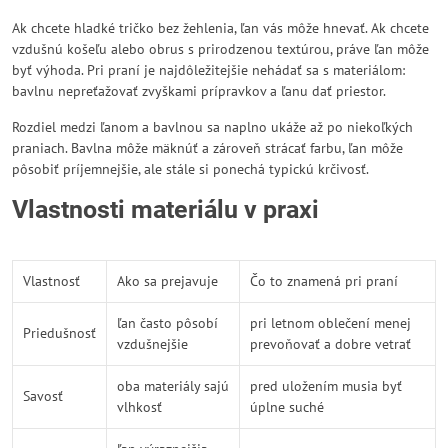
Ak chcete hladké tričko bez žehlenia, ľan vás môže hnevať. Ak chcete
vzdušnú košeľu alebo obrus s prirodzenou textúrou, práve ľan môže
byť výhoda. Pri praní je najdôležitejšie nehádať sa s materiálom:
bavlnu nepreťažovať zvyškami prípravkov a ľanu dať priestor.
Rozdiel medzi ľanom a bavlnou sa naplno ukáže až po niekoľkých
praniach. Bavlna môže mäknúť a zároveň strácať farbu, ľan môže
pôsobiť príjemnejšie, ale stále si ponechá typickú krčivosť.
Vlastnosti materiálu v praxi
Vlastnosť
Ako sa prejavuje
Čo to znamená pri praní
ľan často pôsobí
pri letnom oblečení menej
Priedušnosť
vzdušnejšie
prevoňovať a dobre vetrať
oba materiály sajú
pred uložením musia byť
Savosť
vlhkosť
úplne suché