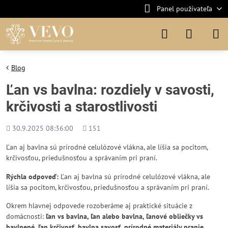
Panel používateľa
Blog
Ľan vs bavlna: rozdiely v savosti,
krčivosti a starostlivosti
Pridané
Počet
30.9.2025 08:36:00
151
zobrazení
Ľan aj bavlna sú prírodné celulózové vlákna, ale líšia sa pocitom,
krčivosťou, priedušnosťou a správaním pri praní.
Rýchla odpoveď:
Ľan aj bavlna sú prírodné celulózové vlákna, ale
líšia sa pocitom, krčivosťou, priedušnosťou a správaním pri praní.
Okrem hlavnej odpovede rozoberáme aj praktické situácie z
domácnosti:
ľan vs bavlna, ľan alebo bavlna, ľanové obliečky vs
bavlnené, ľan krčivosť, bavlna savosť, prírodné materiály pranie
.