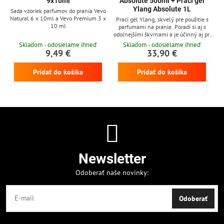
9x10ml
Absolute 500ml + Prací gél
Ylang Absolute 1L
Sada vzoriek parfumov do prania Vevo
Natural 6 x 10ml a Vevo Premium 3 x
Prací gél Ylang, skvelý pre použitie s
10 ml
parfumami na pranie. Poradí si aj s
odolnejšími škvrnami a je účinný aj pri
nízkych teplotách
Skladom - odosielame ihneď
Skladom - odosielame ihneď
9,49 €
33,90 €
Pridať do košíka
Pridať do košíka
Newsletter
Odoberať naše novinky:
Odoberať