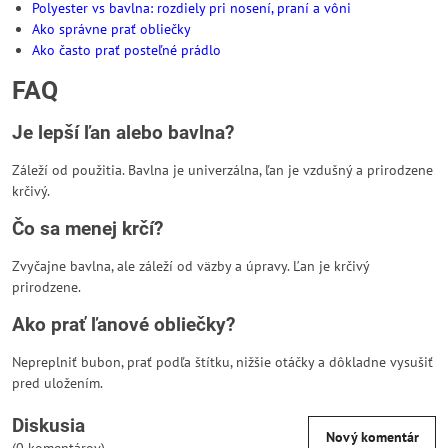
Polyester vs bavlna: rozdiely pri nosení, praní a vôni
Ako správne prať obliečky
Ako často prať posteľné prádlo
FAQ
Je lepší ľan alebo bavlna?
Záleží od použitia. Bavlna je univerzálna, ľan je vzdušný a prirodzene
krčivý.
Čo sa menej krčí?
Zvyčajne bavlna, ale záleží od väzby a úpravy. Ľan je krčivý
prirodzene.
Ako prať ľanové obliečky?
Nepreplniť bubon, prať podľa štítku, nižšie otáčky a dôkladne vysušiť
pred uložením.
Diskusia
Nový komentár