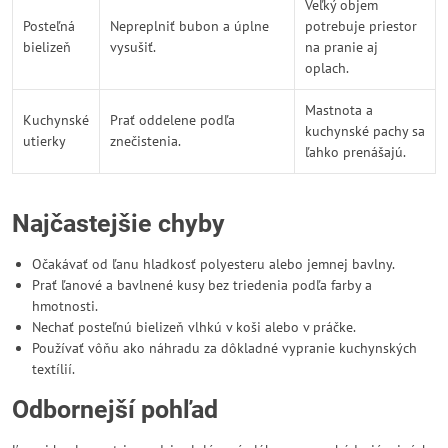
Veľký objem
Posteľná
Nepreplniť bubon a úplne
potrebuje priestor
bielizeň
vysušiť.
na pranie aj
oplach.
Mastnota a
Kuchynské
Prať oddelene podľa
kuchynské pachy sa
utierky
znečistenia.
ľahko prenášajú.
Najčastejšie chyby
Očakávať od ľanu hladkosť polyesteru alebo jemnej bavlny.
Prať ľanové a bavlnené kusy bez triedenia podľa farby a
hmotnosti.
Nechať posteľnú bielizeň vlhkú v koši alebo v práčke.
Používať vôňu ako náhradu za dôkladné vypranie kuchynských
textílií.
Odbornejší pohľad