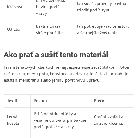
ľan výraznejšia,
ľan sušiť upravený, bavlnu
Krčivosť
bavlna podľa
triediť podľa typu
väzby
bavlna znáša
ľan potrebuje viac priestoru
Údržba
širšie použitie
a šetrnejšie žmýkanie
Ako prať a sušiť tento materiál
Pri materiálových článkoch je najbezpečnejšie začať štítkom. Potom
riešte farbu, mieru potu, konštrukciu odevu a to, či textil obsahuje
elastan, membránu alebo jemnú povrchovú úpravu.
Textil
Postup
Prečo
Pri ľane nízke otáčky a
Letná
Chráni vzhľad a
vešanie do tvaru, pri bavlne
košeľa
znižuje krčenie.
podľa potlače a farby.