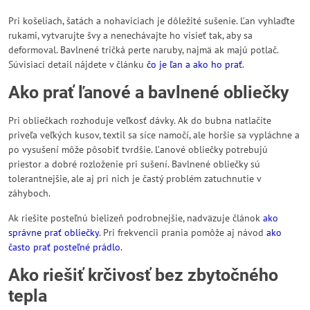
Pri košeliach, šatách a nohaviciach je dôležité sušenie. Ľan vyhlaďte
rukami, vytvarujte švy a nenechávajte ho visieť tak, aby sa
deformoval. Bavlnené tričká perte naruby, najmä ak majú potlač.
Súvisiaci detail nájdete v článku
čo je ľan a ako ho prať
.
Ako prať ľanové a bavlnené obliečky
Pri obliečkach rozhoduje veľkosť dávky. Ak do bubna natlačíte
priveľa veľkých kusov, textil sa síce namočí, ale horšie sa vypláchne a
po vysušení môže pôsobiť tvrdšie. Ľanové obliečky potrebujú
priestor a dobré rozloženie pri sušení. Bavlnené obliečky sú
tolerantnejšie, ale aj pri nich je častý problém zatuchnutie v
záhyboch.
Ak riešite posteľnú bielizeň podrobnejšie, nadväzuje článok
ako
správne prať obliečky
. Pri frekvencii prania pomôže aj návod
ako
často prať posteľné prádlo
.
Ako riešiť krčivosť bez zbytočného
tepla