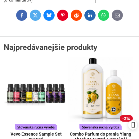
(0 komentárov)
Facebook
Twitter
Bluesky
Pinterest
Reddit
LinkedIn
WhatsApp
E-
mail
Najpredávanejšie produkty
2%
Slovenská ručná výroba
Slovenská ručná výroba
Vevo Essence Sample Set
Combo Parfum do prania Ylang