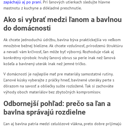
zapáchajú aj po praní
. Pri ľanových utierkach sledujte hlavne
mastnotu z kuchyne a dôkladné preschnutie.
Ako si vybrať medzi ľanom a bavlnou
do domácnosti
Ak chcete jednoduchú údržbu, bavlna býva praktickejšia vo veľkom
množstve bežnej bielizne. Ak chcete vzdušnosť, prirodzenú štruktúru
a nevadí vám krčivosť, ľan môže byť výborný. Rozhoduje však aj
konkrétny výrobok: hrubý ľanový obrus sa perie inak než ľanová
košeľa a bavlnený uterák inak než jemné tričko.
V domácnosti je najlepšie mať pre materiály samostatné rutiny.
Ľanové kúsky vyberajte z práčky hneď, bavlnené uteráky perte s
dôrazom na savosť a obliečky sušte rozložené. Tak si zachováte
výhody oboch materiálov bez zbytočných kompromisov.
Odbornejší pohľad: prečo sa ľan a
bavlna správajú rozdielne
Ľan aj bavlna patria medzi celulózové vlákna, preto dobre prijímajú