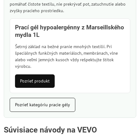
pomáhať čistote textilu, nie prekrývať pot, zatuchnutie alebo
zvyšky pracieho prostriedku.
Prací gél hypoalergénny z Marseillského
mydla 1L
Šetrný základ na bežné pranie mnohých textílií. Pri
špeciálnych funkčných materiáloch, membránach, vlne
alebo veľmi jemných kusoch vždy rešpektujte štítok
výrobcu.
Pozrieť produkt
Pozrieť kategóriu pracie gély
Súvisiace návody na VEVO