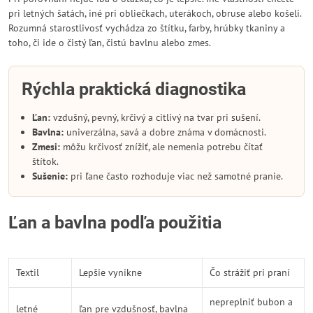
pri letných šatách, iné pri obliečkach, uterákoch, obruse alebo košeli.
Rozumná starostlivosť vychádza zo štítku, farby, hrúbky tkaniny a
toho, či ide o čistý ľan, čistú bavlnu alebo zmes.
Rýchla praktická diagnostika
Ľan:
vzdušný, pevný, krčivý a citlivý na tvar pri sušení.
Bavlna:
univerzálna, savá a dobre známa v domácnosti.
Zmesi:
môžu krčivosť znížiť, ale nemenia potrebu čítať
štítok.
Sušenie:
pri ľane často rozhoduje viac než samotné pranie.
Ľan a bavlna podľa použitia
Textil
Lepšie vynikne
Čo strážiť pri praní
nepreplniť bubon a
letné
ľan pre vzdušnosť, bavlna