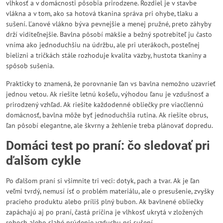
vlhkosť a v domácnosti pôsobia prirodzene. Rozdiel je v stavbe
vlákna a v tom, ako sa hotová tkanina správa pri ohybe, tlaku a
sušení. Ľanové vlákno býva pevnejšie a menej pružné, preto záhyby
drží viditeľnejšie. Bavlna pôsobí mäkšie a bežný spotrebiteľ ju často
vníma ako jednoduchšiu na údržbu, ale pri uterákoch, posteľnej
bielizni a tričkách stále rozhoduje kvalita väzby, hustota tkaniny a
spôsob sušenia.
Prakticky to znamená, že porovnanie ľan vs bavlna nemožno uzavrieť
jednou vetou. Ak riešite letnú košeľu, výhodou ľanu je vzdušnosť a
prirodzený vzhľad. Ak riešite každodenné obliečky pre viacčlennú
domácnosť, bavlna môže byť jednoduchšia rutina. Ak riešite obrus,
ľan pôsobí elegantne, ale škvrny a žehlenie treba plánovať dopredu.
Domáci test po praní: čo sledovať pri
ďalšom cykle
Po ďalšom praní si všimnite tri veci: dotyk, pach a tvar. Ak je ľan
veľmi tvrdý, nemusí ísť o problém materiálu, ale o presušenie, zvyšky
pracieho produktu alebo príliš plný bubon. Ak bavlnené obliečky
zapáchajú aj po praní, častá príčina je vlhkosť ukrytá v zložených
rohoch alebo slabé prúdenie vzduchu pri sušení.