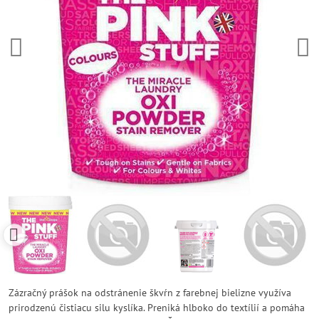
Zázračný prášok na odstránenie škvŕn z farebnej bielizne využíva
prirodzenú čistiacu silu kyslíka. Preniká hlboko do textílií a pomáha