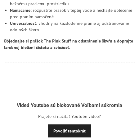
bežnému praciemu prostriedku.
Namáčanie:
rozpustite prášok v teplej vode a nechajte oblečenie
pred praním namočené.
Univerzálnosť:
vhodný na každodenné pranie aj odstraňovanie
odolných škvŕn.
Objednajte si prášok The Pink Stuff na odstránenie škvŕn a doprajte
farebnej bielizni čistotu a sviežosť.
Videá Youtube sú blokované Voľbami súkromia
Prajete si načítať Youtube video?
Povoliť tentokrát