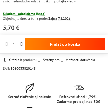
z nich jednoducho odstrániť škvrny.
Čítajte viac
Skladom - odosielame ihneď
Objednajte dnes a balík príde:
Zajtra
7.8.2026
5,70 €
Pridať do košíka
Otázka k produktu
Strážny pes
Možnosti doručenia
EAN:
5060033820148
Šetrné zloženie aj balenie
Poštovné už od 1,79€ -
Zadarmo pre obj​. nad 50€