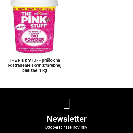
THE PINK STUFF prášok na
odstránenie škvŕn z farebnej
bielizne, 1 kg
Newsletter
Odoberať naše novinky: