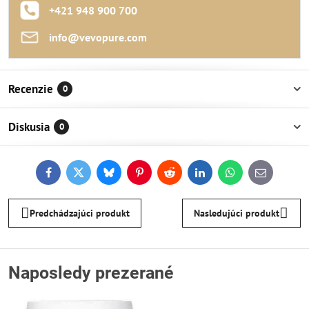
+421 948 900 700
info​@vevopure​.com
Recenzie
0
Diskusia
0
Facebook
Twitter
Bluesky
Pinterest
Reddit
LinkedIn
WhatsApp
E-
mail
Predchádzajúci produkt
Nasledujúci produkt
Naposledy prezerané