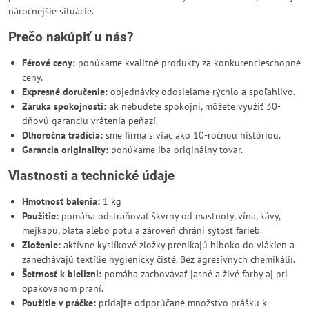
náročnejšie situácie.
Prečo nakúpiť u nás?
Férové ceny:
ponúkame kvalitné produkty za konkurencieschopné
ceny.
Expresné doručenie:
objednávky odosielame rýchlo a spoľahlivo.
Záruka spokojnosti:
ak nebudete spokojní, môžete využiť 30-
dňovú garanciu vrátenia peňazí.
Dlhoročná tradícia:
sme firma s viac ako 10-ročnou históriou.
Garancia originality:
ponúkame iba originálny tovar.
Vlastnosti a technické údaje
Hmotnosť balenia:
1 kg
Použitie:
pomáha odstraňovať škvrny od mastnoty, vína, kávy,
mejkapu, blata alebo potu a zároveň chráni sýtosť farieb.
Zloženie:
aktívne kyslíkové zložky prenikajú hlboko do vlákien a
zanechávajú textílie hygienicky čisté. Bez agresívnych chemikálií.
Šetrnosť k bielizni:
pomáha zachovávať jasné a živé farby aj pri
opakovanom praní.
Použitie v práčke:
pridajte odporúčané množstvo prášku k