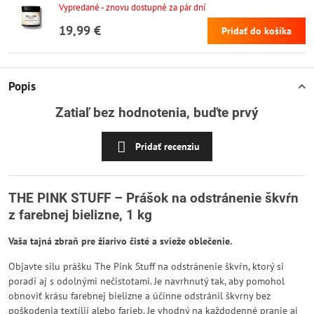
Vypredané - znovu dostupné za pár dní
19,99 €
Pridať do košíka
Popis
Zatiaľ bez hodnotenia, buďte prvý
Pridať recenziu
THE PINK STUFF – Prášok na odstránenie škvŕn
z farebnej bielizne, 1 kg
Vaša tajná zbraň pre žiarivo čisté a svieže oblečenie.
Objavte silu prášku The Pink Stuff na odstránenie škvŕn, ktorý si
poradí aj s odolnými nečistotami. Je navrhnutý tak, aby pomohol
obnoviť krásu farebnej bielizne a účinne odstránil škvrny bez
poškodenia textílií alebo farieb. Je vhodný na každodenné pranie aj