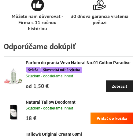
Môžete nám dôverovať -
30 dňová garancia vrátenia
Firma s 11 ročnou
peňazí
históriou
Odporúčame dokúpiť
Parfum do prania Vevo Natural No.01 Cotton Paradise
Svieža
Slovenská ručná výroba
Skladom - odosielame ihneď
od 1,50 €
Zobraziť
Natural Tallow Deodorant
Skladom - odosielame ihneď
18 €
Pridať do košíka
Tallow’s Original Cream 60ml